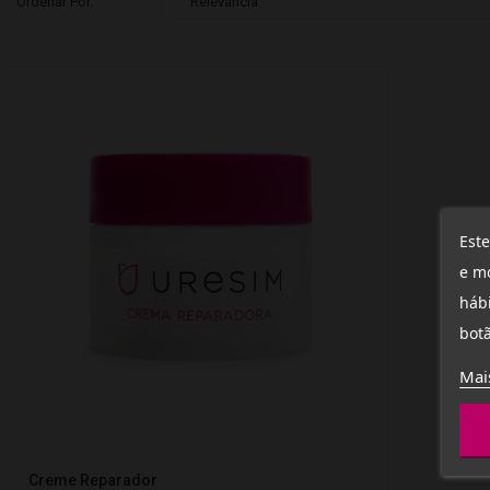
Ordenar Por:
Relevância
Este
e mo
hábi
botã
Mai
(1)
Creme Reparador