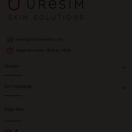
uresim@rbbcosmetics.com
Segunda a sexta: 9h00 às 14h00
Uresim
keyboard_arrow_down
Em Formação
keyboard_arrow_down
Siga-Nos