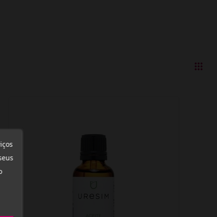
iços
seus
o