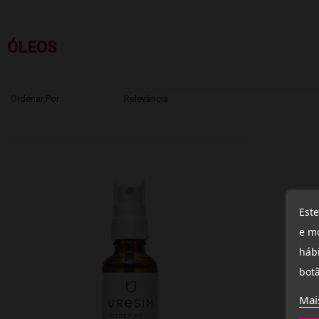
ÓLEOS
Ordenar Por:
Relevância
Este
e mo
hábi
botã
Mai