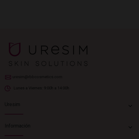
uresim@rbbcosmetics.com
Lunes a Viernes: 9:00h a 14:00h
Uresim
keyboard_arrow_down
Información
keyboard_arrow_down