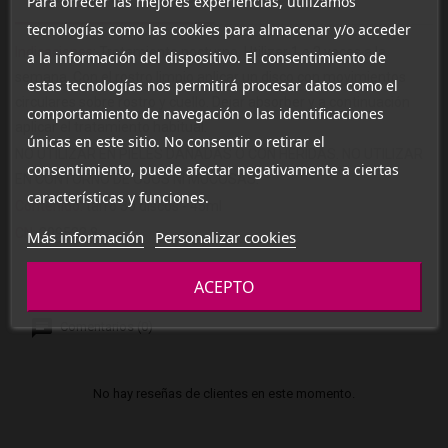
Para ofrecer las mejores experiencias, utilizamos
tecnologías como las cookies para almacenar y/o acceder
Indicaciones:
Tratamiento nocturno. Utilizar 1 o 2 veces a la
a la información del dispositivo. El consentimiento de
semana. Con el rostro limpio aplicar un disco con movimientos
estas tecnologías nos permitirá procesar datos como el
circulares sobre rostro y cuello. Dejar absorber y a continuación
comportamiento de navegación o las identificaciones
aplicar el tratamiento habitual.
únicas en este sitio. No consentir o retirar el
NO UTILIZAR EN PIELES DAÑADAS O CON HERIDAS. NO UTILIZAR
consentimiento, puede afectar negativamente a ciertas
EN CONTORNO DE OJOS NI MUCOSAS.
características y funciones.
Contenido:
tarro 30 discos - 45ml
CN:
209532.8
Más información
Personalizar cookies
ACEPTO
Comentarios (0)
No hay reseñas de clientes en este momento.