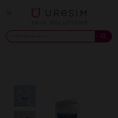
Inicio
Farmacia
Facial
Limpieza
Peeling Glicólico 15%
