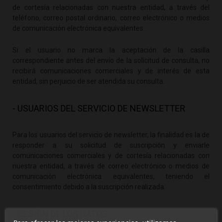
de cortesía relacionadas con nuestra entidad, a través del
teléfono, correo postal ordinario, correo electrónico o medios
de comunicación electrónica equivalentes.
Si el usuario no marca la aceptación de la casilla
correspondiente antes del envío de la solicitud de consulta, no
recibirá comunicaciones comerciales y de interés de esta
entidad, sin perjuicio de ser atendida su consulta.
- USUARIOS DEL SERVICIO DE NEWSLETTER
Para los usuarios del servicio de newsletter, la finalidad es la de
responder a su solicitud de suscripción y enviarle
comunicaciones comerciales y de cortesía relacionadas con
nuestra entidad, a través de correo electrónico o medios de
comunicación electrónica equivalentes, teniendo el
consentimiento debido a la suscripción realizada.
- CESIÓN DE LOS DATOS