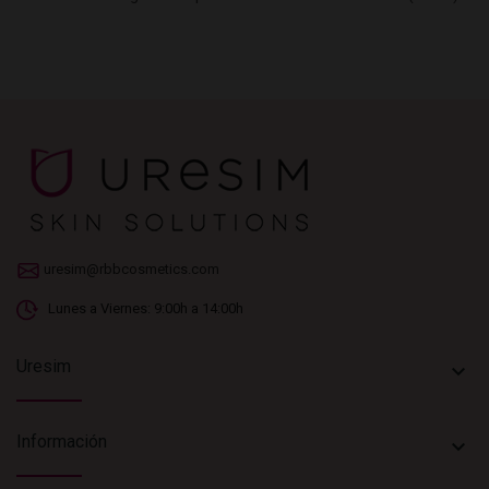
uresim@rbbcosmetics.com
Lunes a Viernes: 9:00h a 14:00h
Uresim
keyboard_arrow_down
Información
keyboard_arrow_down