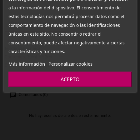
a la información del dispositivo. El consentimiento de
estas tecnologías nos permitirá procesar datos como el
Detalles Del Producto
Ingredientes
comportamiento de navegación o las identificaciones
únicas en este sitio. No consentir o retirar el
Indicaciones:
Para todo tipo de pieles, incluidas las pieles de
consentimiento, puede afectar negativamente a ciertas
tendencia acneica.
características y funciones.
Contenido:
30ml. + 50ml.
Más información
Personalizar cookies
CN:
179933.3 / 187984.4
ACEPTO
Comentarios (0)
No hay reseñas de clientes en este momento.