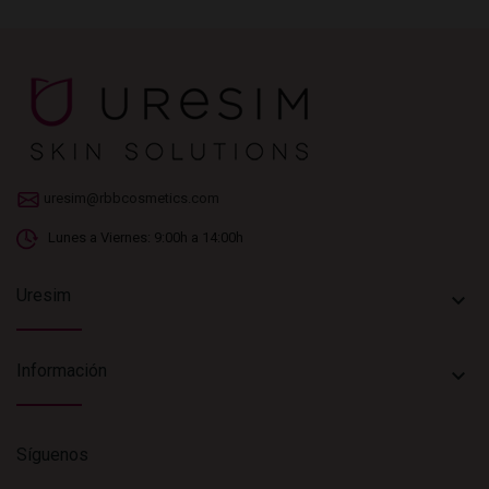
uresim@rbbcosmetics.com
Lunes a Viernes: 9:00h a 14:00h
Uresim
keyboard_arrow_down
Información
keyboard_arrow_down
Síguenos