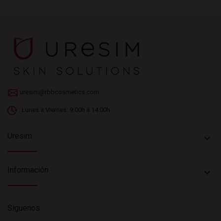
uresim@rbbcosmetics.com
Lunes a Viernes: 9:00h a 14:00h
Uresim
keyboard_arrow_down
Información
keyboard_arrow_down
Síguenos