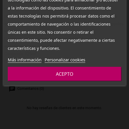
Detalles Del Producto
Ingredientes
a la información del dispositivo. El consentimiento de
estas tecnologías nos permitirá procesar datos como el
Indicaciones:
Todo tipo de cabellos y especialmente para niños
comportamiento de navegación o las identificaciones
que precisan de una protección complementaria frente a agentes
externos.
únicas en este sitio. No consentir o retirar el
Principios activos:
Aceite de Aárbol del Té, Agentes
consentimiento, puede afectar negativamente a ciertas
acondicionadores, Sin aclarado.
características y funciones.
Contenido:
125ml.
Más información
Personalizar cookies
CN:
178128.4
ACEPTO
Comentarios (0)
No hay reseñas de clientes en este momento.