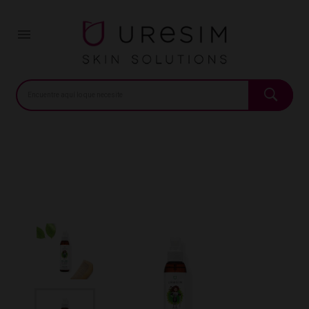
Inicio
Tea Tree Loción Spray
